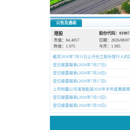
公告及通函
港股
股份代码：01907
市值：
84.4057
日期：
2026/08/07
昨收：
1.975
今开：
1.995
·
截至2026年7月31日止月份之股份發行人
·
翌日披露報表(2026年7月27日)
·
翌日披露報表(2026年7月24日)
·
翌日披露報表(2026年7月17日)
·
上市附屬公司濱海能源2026年半年度業績
·
翌日披露報表(2026年7月13日)
·
翌日披露報表(2026年7月10日)