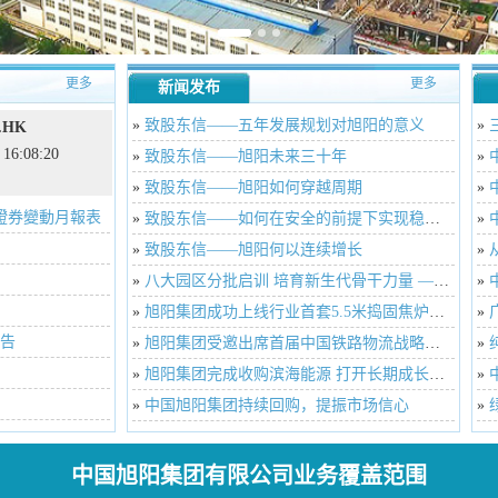
更多
更多
新闻发布
»
致股东信——五年发展规划对旭阳的意义
»
.HK
 16:08:20
»
致股东信——旭阳未来三十年
+
»
»
致股东信——旭阳如何穿越周期
为
»
的證券變動月報表
»
致股东信——如何在安全的前提下实现稳定
回
»
增长
»
致股东信——旭阳何以连续增长
元
»
从
»
八大园区分批启训 培育新生代骨干力量 ——
经
»
旭阳集团2026年应届生入职培训全面铺开
»
旭阳集团成功上线行业首套5.5米捣固焦炉机
回
»
預告
械设备智能化升级改造项目
»
旭阳集团受邀出席首届中国铁路物流战略合
»
作客户大会并签署重点项目
»
旭阳集团完成收购滨海能源 打开长期成长新
闭
»
空间
»
中国旭阳集团持续回购，提振市场信心
元
»
中国旭阳集团有限公司业务覆盖范围