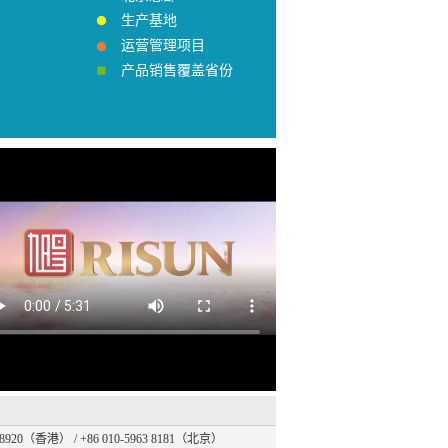
生产基地
运营管理项目
产品销售覆盖省份
7 8920（香港） / +86 010-5963 8181（北京）