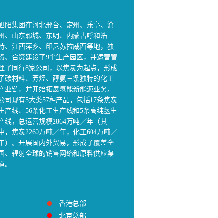
旭阳集团在河北邢台、定州、乐亭、沧
州、山东郓城、东明、内蒙古呼和浩
特、江西萍乡、印尼苏拉威西等地，独
资、合资建设了9个生产园区，并运营管
理了同行8家公司，以焦炭为起点，形成
了碳材料、芳烃、醇氨三条独特的化工
产业链，并开始拓展氢能新能源业务。
公司现有5大类57种产品，包括17条焦炭
生产线、56条化工生产线和5条高纯氢生
产线，总运营规模2864万吨／年（其
中，焦炭2260万吨／年，化工604万吨／
年）。开展国内外贸易，形成了覆盖全
国、辐射全球的销售网络和原料供应渠
道。
香港总部
北京总部