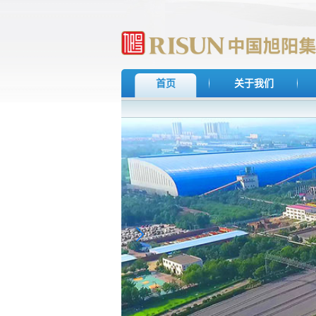
首页
关于我们