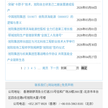
·
突破“卡脖子”技术，旭阳自主研发己二胺装置建成投
2026年05月04日
产
·
中国旭阳集团（01907）收购滨海能源（000695）的
2026年05月01日
逻辑与意义
·
旭阳集团取得滨海能源控股权 全力打造第三增长极
2026年05月01日
·
郓城旭阳生产管理部荣膺“全国工人先锋号”
2026年05月01日
·
旭阳集团邢台园区与河北科技工程职业技术大学举行
2026年04月30日
旭阳现场工程师学院揭牌暨“旭阳班”签约仪式
·
旭阳集团与杭氧集团签署战略合作协议 共筑氢能全
2026年04月27日
产业链新生态
1
2
3
4
5
…
尾页
下一页
到第
页
确定
联系我们
|
网站地图
|
免责声明
公司地址：
香港铜锣湾告士打道255号信和广场20楼2001室 /北京市丰台
区四合庄路6号旭阳大厦1号楼
公司电话：
+852 2877 8920（香港） / +86 010-5963 8181（北京）