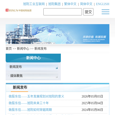
旭阳工业互联网
|
旭阳集团
|
繁体中文
|
简体中文
|
ENGLISH
提交
首页
>>
新闻中心
>>
新闻发布
新闻中心
·
新闻发布
·
媒体聚焦
新闻发布
·
致股东信——五年发展规划对旭阳的意义
2026年05月05日
·
致股东信——旭阳未来三十年
2025年05月04日
·
致股东信——旭阳如何穿越周期
2024年05月06日