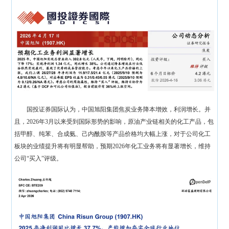
国投证券国际认为，中国旭阳集团焦炭业务降本增效，利润增长。并
且，2026年3月以来受到国际形势的影响，原油产业链相关的化工产品，包
括甲醇、纯苯、合成氨、己内酰胺等产品价格均大幅上涨，对于公司化工
板块的业绩提升将有明显帮助，预期2026年化工业务将有显著增长，维持
公司“买入”评级。