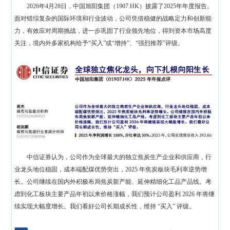
2026年4月28日，中国旭阳集团（1907.HK）披露了2025年年度报告。
面对错综复杂的国际环境和行业波动，公司凭借稳健的战略定力和创新能
力，有效应对周期挑战，进一步巩固了行业领先地位，得到资本市场高度
关注，境内外多家机构给予“买入”或“增持”、“强烈推荐”评级。
中信证券认为，公司作为全球最大的独立焦炭生产企业和供应商，行
业龙头地位稳固，成本端配煤优势突出，2025 年焦炭板块毛利率逆势增
长。公司继续在国内外积极布局焦炭新产能、延伸精细化工品产品线。考
虑到化工板块主要产品年初以来价格涨幅，我们预计公司盈利 2026 年将继
续实现大幅度增长。我们看好公司长期成长性，维持 “买入” 评级。