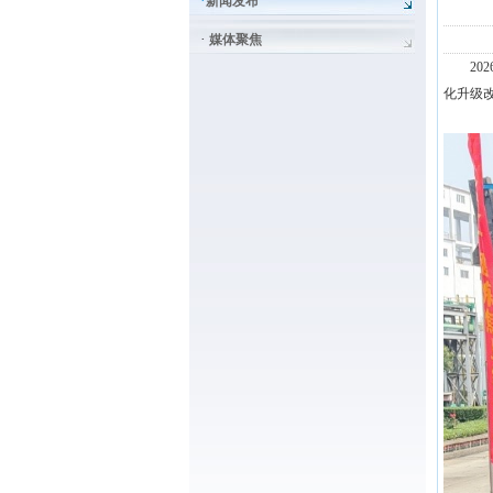
·
新闻发布
·
媒体聚焦
2
化升级