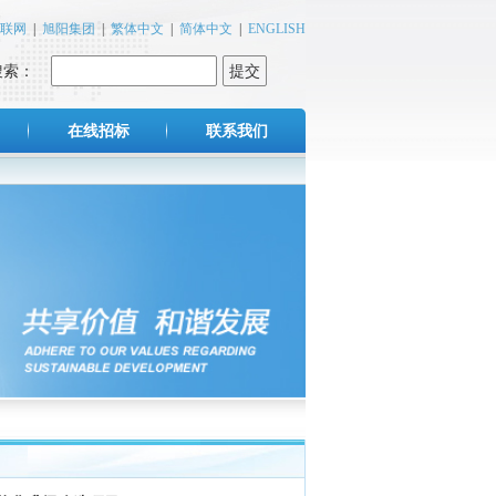
联网
|
旭阳集团
|
繁体中文
|
简体中文
|
ENGLISH
搜索：
提交
在线招标
联系我们