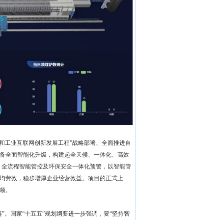
程和工业互联网创新发展工程”战略部署、全面推进自
备全面智能化升级，构建起全天候、一体化、高效
、全流程智能管控及环保安全一体化预警，以智能管
均劳效，稳步增厚企业经营效益。项目的正式上
领。
链
”
。
国家“十五五”规划纲要进一步强调，要“坚持智