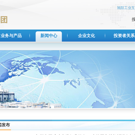
旭阳工业互
业务与产品
新闻中心
企业文化
投资者关系
闻发布