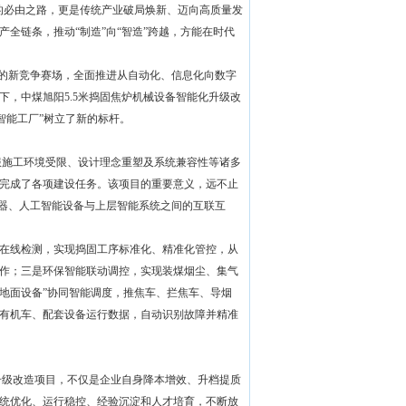
的必由之路，更是传统产业破局焕新、迈向高质量发
全链条，推动“制造”向“智造”跨越，方能在时代
征的新竞争赛场，全面推进从自动化、信息化向数字
，中煤旭阳5.5米捣固焦炉机械设备智能化升级改
智能工厂”树立了新的标杆。
服施工环境受限、设计理念重塑及系统兼容性等诸多
完成了各项建设任务。该项目的重要意义，远不止
感器、人工智能设备与上层智能系统之间的互联互
在线检测，实现捣固工序标准化、精准化管控，从
作；三是环保智能联动调控，实现装煤烟尘、集气
地面设备”协同智能调度，
推焦车、拦焦车
、导烟
有机车、配套设备运行数据，自动识别故障并精准
升级改造项目，不仅是企业自身降本增效、升档提质
统优化、运行稳控、经验沉淀和人才培育，不断放