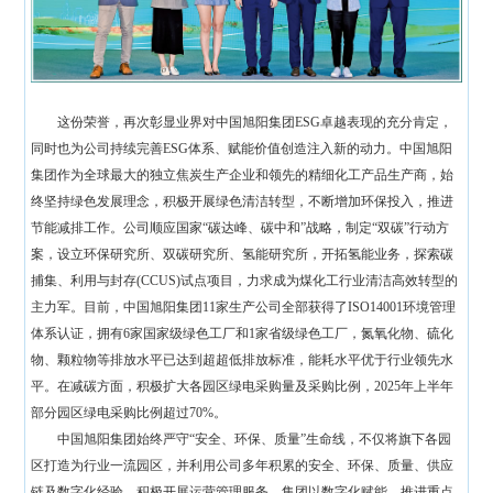
这份荣誉，再次彰显业界对中国旭阳集团ESG卓越表现的充分肯定，
同时也为公司持续完善ESG体系、赋能价值创造注入新的动力。中国旭阳
集团作为全球最大的独立焦炭生产企业和领先的精细化工产品生产商，始
终坚持绿色发展理念，积极开展绿色清洁转型，不断增加环保投入，推进
节能减排工作。公司顺应国家“碳达峰、碳中和”战略，制定“双碳”行动方
案，设立环保研究所、双碳研究所、氢能研究所，开拓氢能业务，探索碳
捕集、利用与封存(CCUS)试点项目，力求成为煤化工行业清洁高效转型的
主力军。目前，中国旭阳集团11家生产公司全部获得了ISO14001环境管理
体系认证，拥有6家国家级绿色工厂和1家省级绿色工厂，氮氧化物、硫化
物、颗粒物等排放水平已达到超超低排放标准，能耗水平优于行业领先水
平。在减碳方面，积极扩大各园区绿电采购量及采购比例，2025年上半年
部分园区绿电采购比例超过70%。
中国旭阳集团始终严守“安全、环保、质量”生命线，不仅将旗下各园
区打造为行业一流园区，并利用公司多年积累的安全、环保、质量、供应
链及数字化经验，积极开展运营管理服务。集团以数字化赋能，推进重点