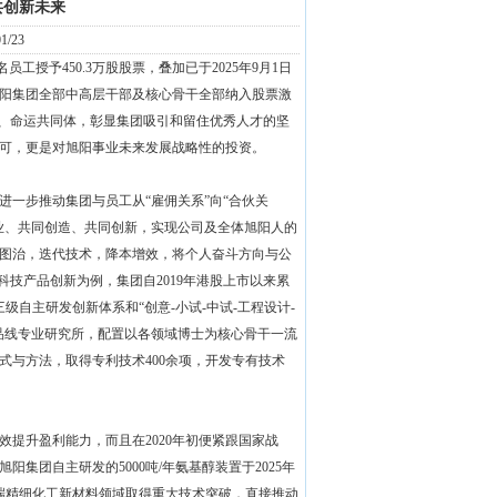
共创新未来
1/23
员工授予450.3万股股票，叠加已于2025年9月1日
，中国旭阳集团全部中高层干部及核心骨干全部纳入股票激
体、命运共同体，彰显集团吸引和留住优秀人才的坚
可，更是对旭阳事业未来发展战略性的投资。
一步推动集团与员工从“雇佣关系”向“合伙关
业、共同创造、共同创新，实现公司及全体旭阳人的
图治，迭代技术，降本增效，将个人奋斗方向与公
技产品创新为例，集团自2019年港股上市以来累
级自主研发创新体系和“创意-小试-中试-工程设计-
品线专业研究所，配置以各领域博士为核心骨干一流
与方法，取得专利技术400余项，开发专有技术
提升盈利能力，而且在2020年初便紧跟国家战
团自主研发的5000吨/年氨基醇装置于2025年
端精细化工新材料领域取得重大技术突破，直接推动